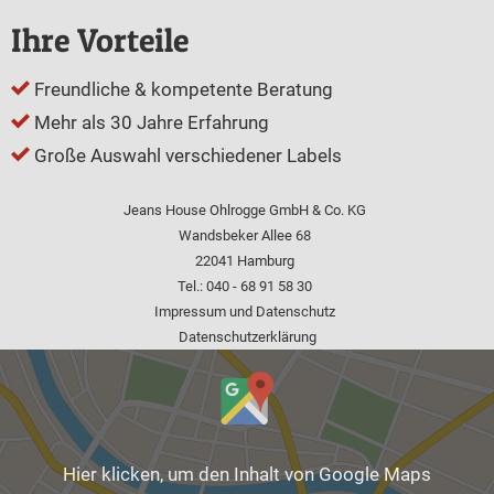
Ihre Vorteile
Freundliche & kompetente Beratung
Mehr als 30 Jahre Erfahrung
Große Auswahl verschiedener Labels
Jeans House Ohlrogge GmbH & Co. KG
Wandsbeker Allee 68
22041 Hamburg
Tel.:
040 - 68 91 58 30
Impressum und Datenschutz
Datenschutz­erklärung
Inhalt
von
Google
Maps
Hier klicken, um den Inhalt von Google Maps